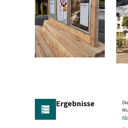
Ergebnisse
Di
Wu
Ab