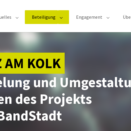
uelles
Beteiligung
Engagement
Übe
Submenu for "Aktuelles"
Submenu for "Beteiligung"
Submenu fo
Z AM KOLK
elung und Umgestalt
n des Projekts
BandStadt