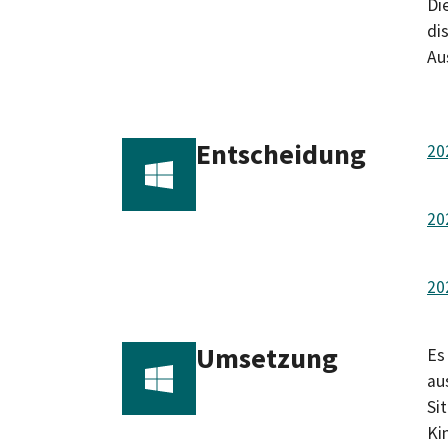
Di
di
Au
Entscheidung
20
20
20
Umsetzung
Es
au
Si
Ki