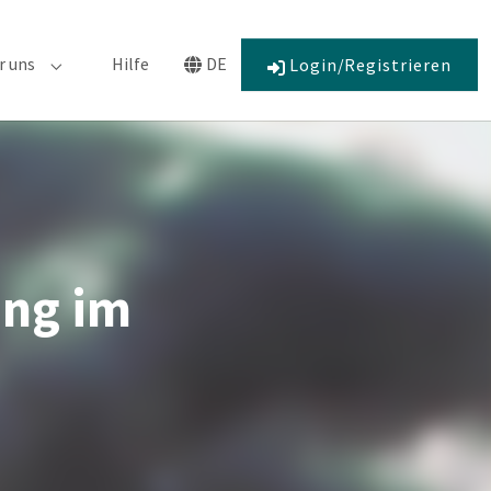
r uns
Hilfe
DE
Login/Registrieren
r "Engagement"
Submenu for "Über uns"
Submenu for "Language"
ung im