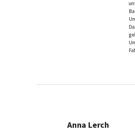
un
Ba
Um
Da
ge
Um
Fa
Anna Lerch