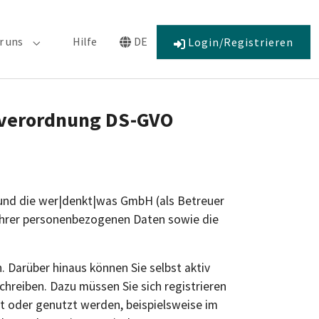
r uns
Hilfe
DE
Login/Registrieren
r "Engagement"
Submenu for "Über uns"
Submenu for "Language"
dverordnung DS-GVO
) und die wer|denkt|was GmbH (als Betreuer
 Ihrer personenbezogenen Daten sowie die
. Darüber hinaus können Sie selbst aktiv
hreiben. Dazu müssen Sie sich registrieren
t oder genutzt werden, beispielsweise im