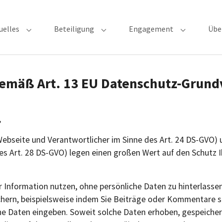
uelles
Beteiligung
Engagement
Übe
Submenu for "Aktuelles"
Submenu for "Beteiligung"
Submenu fo
gemäß Art. 13 EU Datenschutz-Grun
,
r Webseite und Verantwortlicher im Sinne des Art. 24 DS-GVO
es Art. 28 DS-GVO) legen einen großen Wert auf den Schutz
 Information nutzen, ohne persönliche Daten zu hinterlassen
hern, beispielsweise indem Sie Beiträge oder Kommentare sc
che Daten eingeben. Soweit solche Daten erhoben, gespeicher