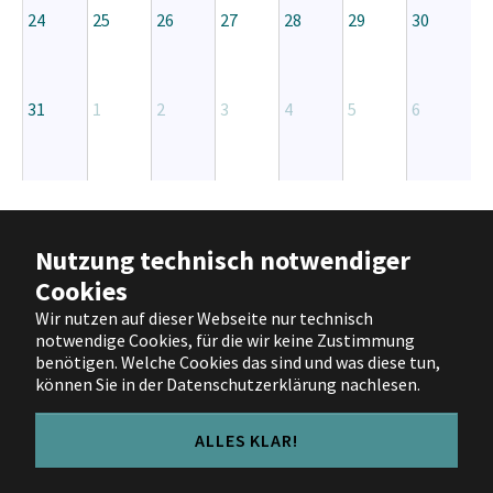
24
25
26
27
28
29
30
31
1
2
3
4
5
6
Barrierefreiheit
|
Impressum
|
Nutzung technisch notwendiger
Datenschutz
|
Nutzungsbedingungen
Cookies
|
Hilfe
Wir nutzen auf dieser Webseite nur technisch
notwendige Cookies, für die wir keine Zustimmung
Facebook
X
Instagram
YouTube
benötigen. Welche Cookies das sind und was diese tun,
können Sie in der Datenschutzerklärung nachlesen.
ALLES KLAR!