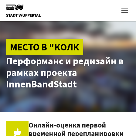
Skip to main content
МЕСТО В "КОЛК
Перформанс и редизайн в
рамках проекта
InnenBandStadt
Онлайн-оценка первой
временной перепланировки