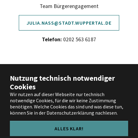
Team Bürgerengagement
JULIA.NASS@STADT.WUPPERTAL.DE
Telefon:
0202 563 6187
Barrierefreiheit
|
Impressum
|
Nutzung technisch notwendiger
Datenschutz
|
Nutzungsbedingungen
Cookies
|
Hilfe
Wir nutzen auf dieser Webseite nur technisch
notwendige Cookies, für die wir keine Zustimmung
Facebook
X
Instagram
YouTube
benötigen. Welche Cookies das sind und was diese tun,
können Sie in der Datenschutzerklärung nachlesen.
ALLES KLAR!