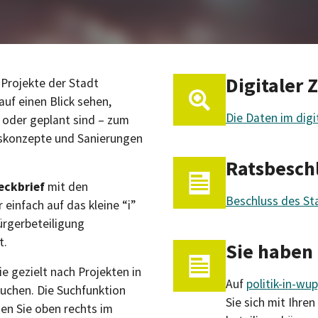
Digitaler 
 Projekte der Stadt
auf einen Blick sehen,
Die Daten im digi
oder geplant sind – zum
gskonzepte und Sanierungen
Ratsbesch
eckbrief
mit den
Beschluss des St
 einfach auf das kleine “i”
ürgerbeteiligung
t.
Sie haben
e gezielt nach Projekten in
Auf
politik-in-wu
uchen. Die Suchfunktion
Sie sich mit Ihre
nden Sie oben rechts im