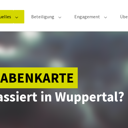
uelles
Beteiligung
Engagement
Übe
Submenu for "Aktuelles"
Submenu for "Beteiligung"
Submenu fo
ABENKARTE
ssiert in Wuppertal?