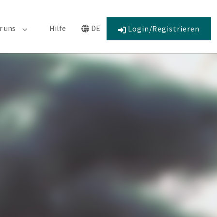
r uns
Hilfe
DE
Login/Registrieren
r "Engagement"
Submenu for "Über uns"
Submenu for "Language"