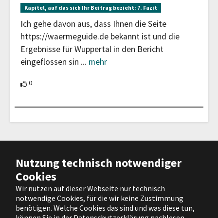
Kapitel, auf das sich Ihr Beitrag bezieht:
7. Fazit
Ich gehe davon aus, dass Ihnen die Seite
https://waermeguide.de bekannt ist und die
Ergebnisse für Wuppertal in den Bericht
eingeflossen sin
...
mehr
0 Teilnehmende unterstützen diesen Beitrag
0
Barrierefreiheit
|
Impressum
|
Nutzung technisch notwendiger
Datenschutz
|
Nutzungsbedingungen
Cookies
|
Hilfe
Wir nutzen auf dieser Webseite nur technisch
notwendige Cookies, für die wir keine Zustimmung
Facebook
X
Instagram
YouTube
benötigen. Welche Cookies das sind und was diese tun,
können Sie in der Datenschutzerklärung nachlesen.