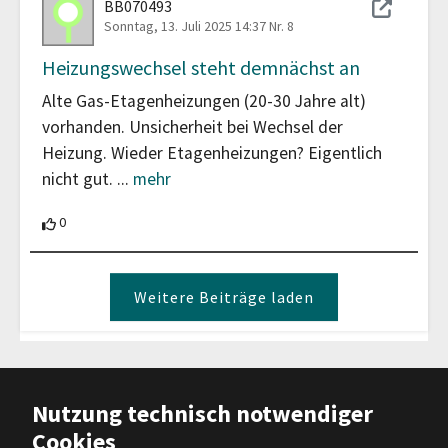
BB070493
Sonntag, 13. Juli 2025 14:37
Nr. 8
Heizungswechsel steht demnächst an
Alte Gas-Etagenheizungen (20-30 Jahre alt)
vorhanden. Unsicherheit bei Wechsel der
Heizung. Wieder Etagenheizungen? Eigentlich
nicht gut.
...
mehr
0 Teilnehmende unterstützen diesen Beitrag
0
Weitere Beiträge laden
Barrierefreiheit
|
Impressum
|
Nutzung technisch notwendiger
Datenschutz
|
Nutzungsbedingungen
Cookies
|
Hilfe