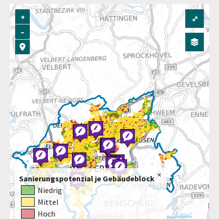
+
⤢
–
Sanierungspotenzial je Gebäudeblock
Niedrig
Mittel
Hoch