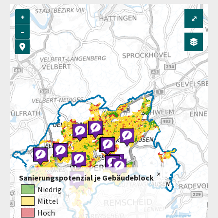
+
⤢
–
Sanierungspotenzial je Gebäudeblock
Niedrig
Mittel
Hoch