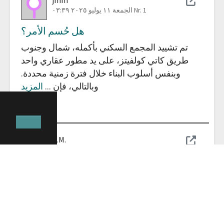
Nr. 1
الجمعة ١١ يوليو ٢٠٢٥ ٠٣:٣٩
هل حُسم الأمر؟
تم تشييد المجمع السكني بأكمله، شمال وجنوب
طريق كاتي كولفيتز، على يد مطور عقاري واحد
وبنفس أسلوب البناء خلال فترة زمنية محددة.
وبالتالي، فإن
...
المزيد
التعليقات
1
1 يدعم المشاركون هذه المساهمة
1
R.M.
Nr. 16
الأربعاء ٣٠ يوليو ٢٠٢٥ ٢٠:٤٠
مرح تام
للأسف، تم استبعاد حي «كونرادسفوستي/
كونرادسهوه» بالكامل. لماذا؟ في رأيي، قد تكون
أنظمة التدفئة المحلية الباردة، وتوليد الطاقة