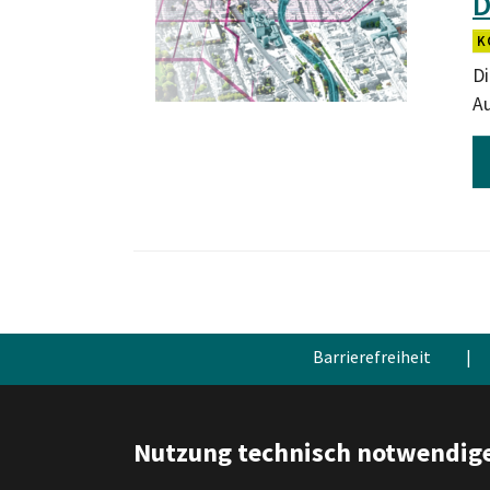
D
K
Di
A
Barrierefreiheit
|
Nutzung technisch notwendige