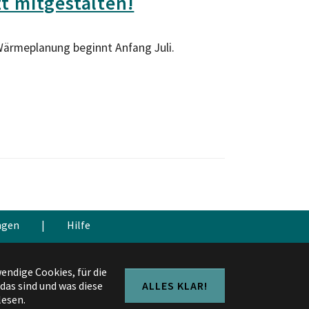
t mitgestalten!
Wärmeplanung beginnt Anfang Juli.
ngen
|
Hilfe
endige Cookies, für die
as sind und was diese
ALLES KLAR!
lesen.