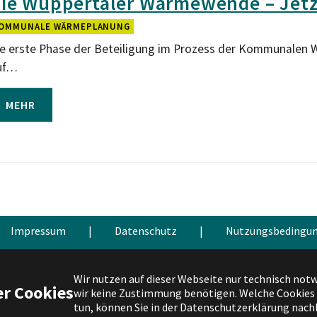
ie Wuppertaler Wärmewende – Jetz
OMMUNALE WÄRMEPLANUNG
e erste Phase der Beteiligung im Prozess der Kommunalen 
uf…
MEHR
Impressum
|
Datenschutz
|
Nutzungsbedingu
Facebook
X
Instagram
YouTube
Wir nutzen auf dieser Webseite nur technisch notw
r Cookies
wir keine Zustimmung benötigen. Welche Cookies d
tun, können Sie in der Datenschutzerklärung nach