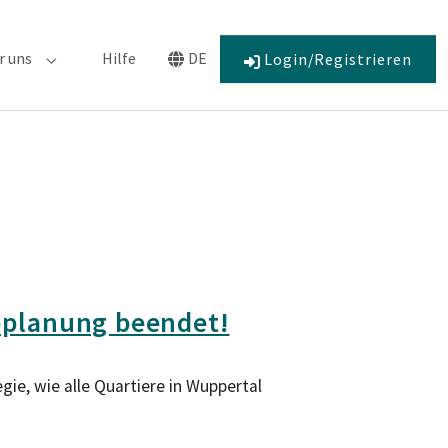
r uns
Hilfe
DE
Login/Registrieren
r "Engagement"
Submenu for "Über uns"
Submenu for "Language"
planung beendet!
e, wie alle Quartiere in Wuppertal