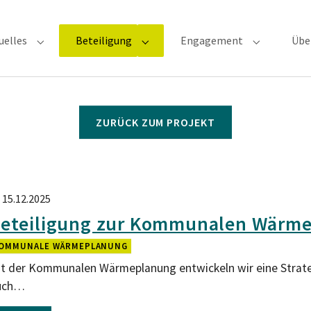
uelles
Beteiligung
Engagement
Übe
Submenu for "Aktuelles"
Submenu for "Beteiligung"
Submenu fo
ZURÜCK ZUM PROJEKT
15.12.2025
eteiligung zur Kommunalen Wärme
OMMUNALE WÄRMEPLANUNG
t der Kommunalen Wärmeplanung entwickeln wir eine Strategi
uch…