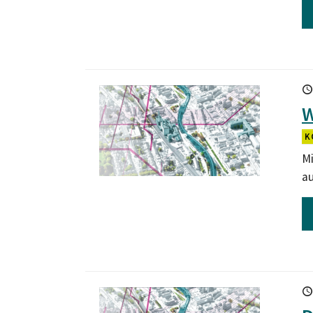
W
K
Mi
a