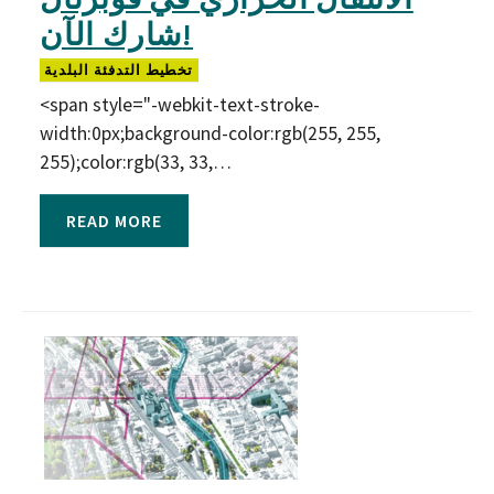
شارك الآن!
تخطيط التدفئة البلدية
<span style="-webkit-text-stroke-
width:0px;background-color:rgb(255, 255,
255);color:rgb(33, 33,…
READ MORE