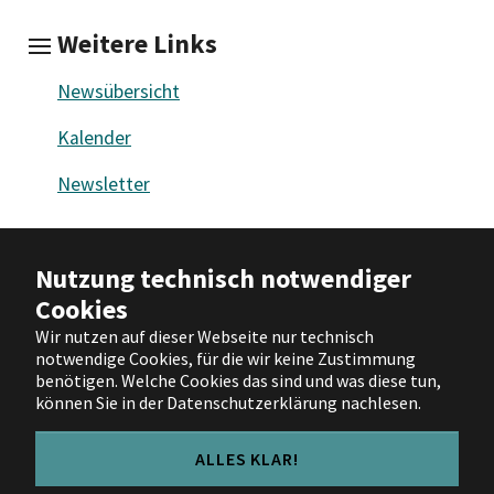
Weitere Links
Newsübersicht
Kalender
Newsletter
Barrierefreiheit
|
Impressum
|
Nutzung technisch notwendiger
Datenschutz
|
Nutzungsbedingungen
Cookies
|
Hilfe
Wir nutzen auf dieser Webseite nur technisch
notwendige Cookies, für die wir keine Zustimmung
Facebook
X
Instagram
YouTube
benötigen. Welche Cookies das sind und was diese tun,
können Sie in der Datenschutzerklärung nachlesen.
ALLES KLAR!