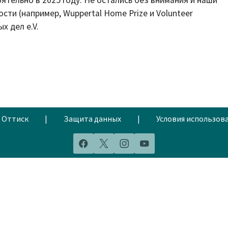
ти (например, Wuppertal Home Prize и Volunteer
х дел e.V.
Оттиск
|
Защита данных
|
Условия использов
Facebook
X
Instagram
YouTube