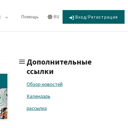
с
Помощь
RU
Вход/Регистрация
 "Обязательства"
Submenu for "О нас"
Submenu for "Language"
Дополнительные
ссылки
Обзор новостей
Календарь
рассылка