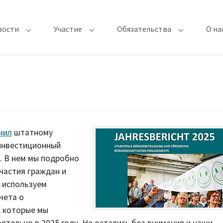
вости
Участие
Обязательства
О на
Submenu for "Последние новости"
Submenu for "Участие"
Submenu for
чил
штатному
инвестиционный
д. В нем мы подробно
частия граждан и
ы используем
чета о
, которые мы
тельно в 2025 году. Не остались без внимания и наши