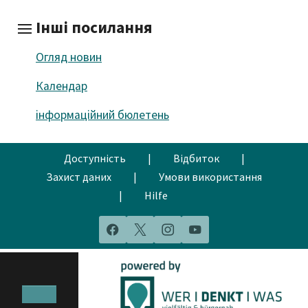
Інші посилання
Огляд новин
Календар
інформаційний бюлетень
Доступність
|
Відбиток
|
Захист даних
|
Умови використання
|
Hilfe
Facebook
X
Instagram
YouTube