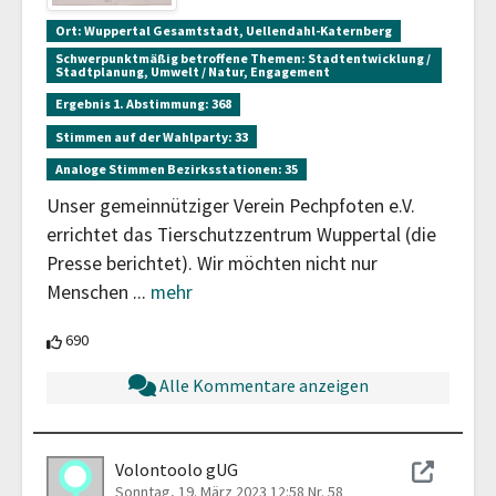
Ort:
Wuppertal Gesamtstadt, Uellendahl-Katernberg
Schwerpunktmäßig betroffene Themen:
Stadtentwicklung /
Stadtplanung, Umwelt / Natur, Engagement
Ergebnis 1. Abstimmung:
368
Stimmen auf der Wahlparty:
33
Analoge Stimmen Bezirksstationen:
35
Unser gemeinnütziger Verein Pechpfoten e.V.
errichtet das Tierschutzzentrum Wuppertal (die
Presse berichtet). Wir möchten nicht nur
Menschen
...
mehr
690 Teilnehmende unterstützen diesen Beitrag
690
Alle Kommentare anzeigen
Volontoolo gUG
Sonntag, 19. März 2023 12:58
Nr. 58