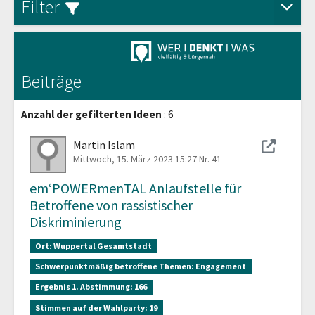
Aus
Filter
Beiträge
Anzahl der gefilterten Ideen
: 6
Martin Islam
Mittwoch, 15. März 2023 15:27
Nr. 41
em‘POWERmenTAL Anlaufstelle für
Betroffene von rassistischer
Diskriminierung
Ort:
Wuppertal Gesamtstadt
Schwerpunktmäßig betroffene Themen:
Engagement
Ergebnis 1. Abstimmung:
166
Stimmen auf der Wahlparty:
19