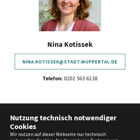
Nina Kotissek
NINA.KOTISSEK@STADT.WUPPERTAL.DE
Telefon:
0202 563 6138
Barrierefreiheit
|
Impressum
|
Nutzung technisch notwendiger
Datenschutz
|
Nutzungsbedingungen
Cookies
|
Hilfe
Wir nutzen auf dieser Webseite nur technisch