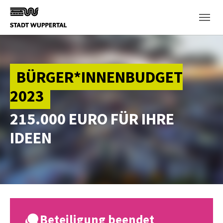
Skip to main content
BÜRGER*INNENBUDGET
2023
215.000 EURO FÜR IHRE
IDEEN
Beteiligung beendet