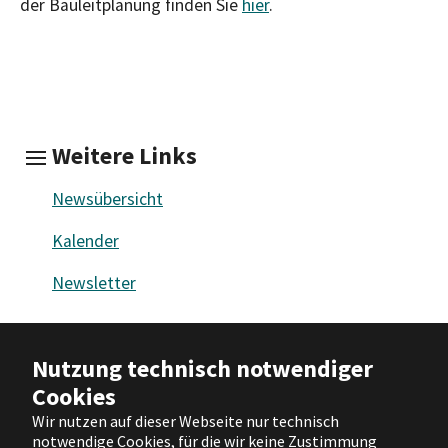
der Bauleitplanung finden Sie
hier
.
Weitere Links
Newsübersicht
Kalender
Newsletter
Barrierefreiheit
|
Impressum
|
Nutzung technisch notwendiger
Datenschutz
|
Nutzungsbedingungen
Cookies
|
Hilfe
Wir nutzen auf dieser Webseite nur technisch
notwendige Cookies, für die wir keine Zustimmung