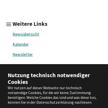
Weitere Links
Newsübersicht
Kalender
Newsletter
Barrierefreiheit
|
Impressum
|
Nutzung technisch notwendiger
Datenschutz
|
Nutzungsbedingungen
Cookies
|
Hilfe
Wir nutzen auf dieser Webseite nur technisch
notwendige Cookies, für die wir keine Zustimmung
Facebook
X
Instagram
YouTube
benötigen. Welche Cookies das sind und was diese tun,
können Sie in der Datenschutzerklärung nachlesen.