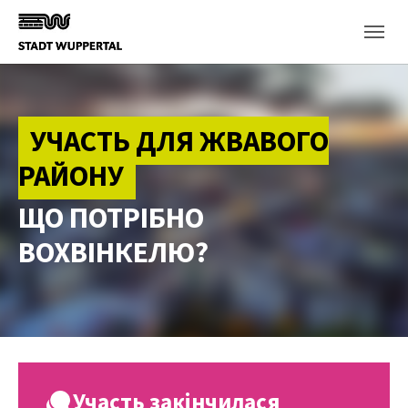
Skip to main content
УЧАСТЬ ДЛЯ ЖВАВОГО
РАЙОНУ
ЩО ПОТРІБНО
ВОХВІНКЕЛЮ?
Участь закінчилася