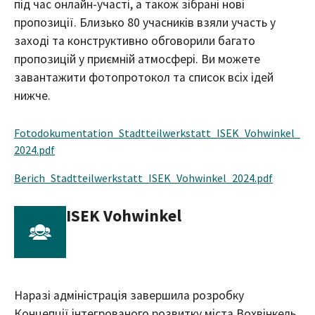
під час онлайн-участі, а також зібрані нові
пропозиції. Близько 80 учасників взяли участь у
заході та конструктивно обговорили багато
пропозицій у приємній атмосфері. Ви можете
завантажити фотопротокол та список всіх ідей
нижче.
Fotodokumentation_Stadtteilwerkstatt_ISEK_Vohwinkel_
2024.pdf
Berich_Stadtteilwerkstatt_ISEK_Vohwinkel_2024.pdf
ISEK Vohwinkel
Наразі адміністрація завершила розробку
Концепції інтегрованого розвитку міста Вохвінкель