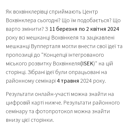
Як вохвінклерівці сприймають Центр
Вохвінклера сьогодні? Що їм подобається? Що
варто змінити? З
11 березня по 2 квітня 2024
року всі мешканці Вохвінкеля та зацікавлені
мешканці Вупперталя могли внести свої ідеї та
пропозиції до "Концепції інтегрованого
міського розвитку Вохвінкеля
(ISEK
)" на цій
сторінці. Зібрані ідеї були опрацьовані на
районному семінарі
4 травня
2024 року.
Результати онлайн-участі можна знайти на
цифровій карті нижче. Результати районного
семінару та фотопротокол можна знайти
внизу цієї сторінки.