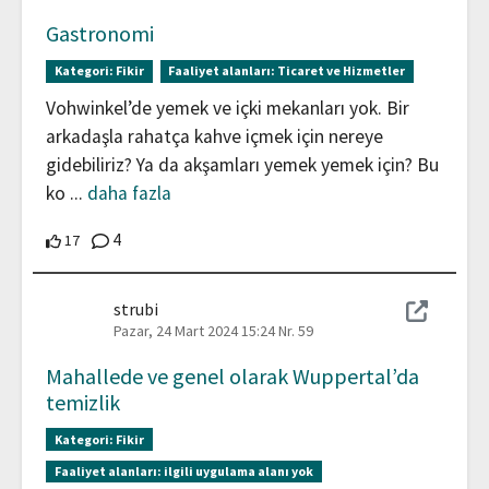
Gastronomi
Kategori:
Fikir
Faaliyet alanları:
Ticaret ve Hizmetler
Vohwinkel’de yemek ve içki mekanları yok. Bir
arkadaşla rahatça kahve içmek için nereye
gidebiliriz? Ya da akşamları yemek yemek için? Bu
ko
...
daha fazla
Yorumlar
4
17 Katılımcılar bu katkıyı destekliyor
17
strubi
Pazar, 24 Mart 2024 15:24
Nr. 59
Mahallede ve genel olarak Wuppertal’da
temizlik
Kategori:
Fikir
Faaliyet alanları:
ilgili uygulama alanı yok