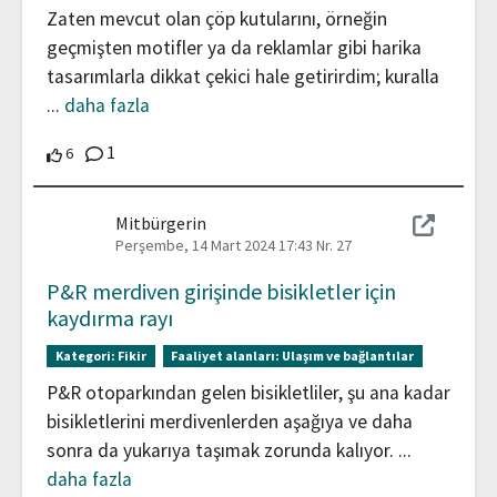
Zaten mevcut olan çöp kutularını, örneğin
geçmişten motifler ya da reklamlar gibi harika
tasarımlarla dikkat çekici hale getirirdim; kuralla
...
daha fazla
Yorumlar
1
6 Katılımcılar bu katkıyı destekliyor
6
Mitbürgerin
Perşembe, 14 Mart 2024 17:43
Nr. 27
P&R merdiven girişinde bisikletler için
kaydırma rayı
Kategori:
Fikir
Faaliyet alanları:
Ulaşım ve bağlantılar
P&R otoparkından gelen bisikletliler, şu ana kadar
bisikletlerini merdivenlerden aşağıya ve daha
sonra da yukarıya taşımak zorunda kalıyor.
...
daha fazla