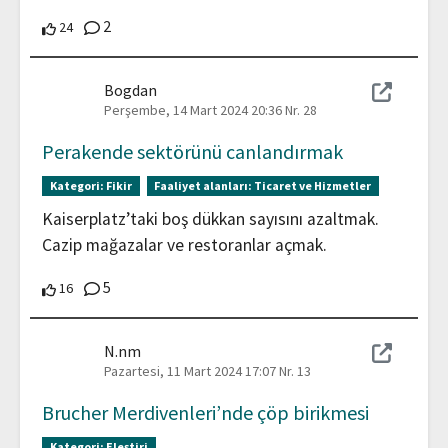
Yorumlar
2
24 Katılımcılar bu katkıyı destekliyor
24
Bogdan
Perşembe, 14 Mart 2024 20:36
Nr. 28
Perakende sektörünü canlandırmak
Kategori:
Fikir
Faaliyet alanları:
Ticaret ve Hizmetler
Kaiserplatz’taki boş dükkan sayısını azaltmak.
Cazip mağazalar ve restoranlar açmak.
Yorumlar
5
16 Katılımcılar bu katkıyı destekliyor
16
N.nm
Pazartesi, 11 Mart 2024 17:07
Nr. 13
Brucher Merdivenleri’nde çöp birikmesi
Kategori:
Eleştiri