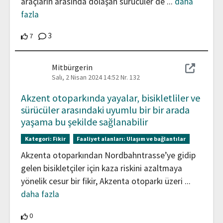
araçların arasında dolaşan sürücüler de
...
daha
fazla
Yorumlar
3
7 Katılımcılar bu katkıyı destekliyor
7
Mitbürgerin
Salı, 2 Nisan 2024 14:52
Nr. 132
Akzent otoparkında yayalar, bisikletliler ve
sürücüler arasındaki uyumlu bir bir arada
yaşama bu şekilde sağlanabilir
Kategori:
Fikir
Faaliyet alanları:
Ulaşım ve bağlantılar
Akzenta otoparkından Nordbahntrasse’ye gidip
gelen bisikletçiler için kaza riskini azaltmaya
yönelik cesur bir fikir, Akzenta otoparkı üzeri
...
daha fazla
0 Katılımcılar bu katkıyı destekliyor
0