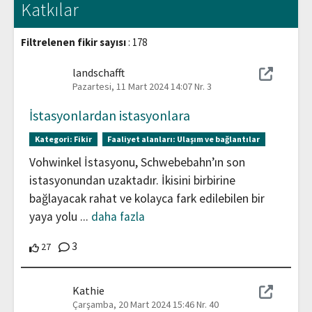
Katkılar
Filtrelenen fikir sayısı
: 178
landschafft
Pazartesi, 11 Mart 2024 14:07
Nr. 3
İstasyonlardan istasyonlara
Kategori:
Fikir
Faaliyet alanları:
Ulaşım ve bağlantılar
Vohwinkel İstasyonu, Schwebebahn’ın son
istasyonundan uzaktadır. İkisini birbirine
bağlayacak rahat ve kolayca fark edilebilen bir
yaya yolu
...
daha fazla
Yorumlar
3
27 Katılımcılar bu katkıyı destekliyor
27
Kathie
Çarşamba, 20 Mart 2024 15:46
Nr. 40