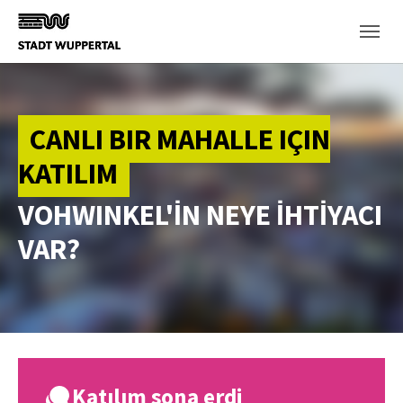
Skip to main content
CANLI BIR MAHALLE IÇIN
KATILIM
VOHWINKEL'İN NEYE İHTİYACI
VAR?
Katılım sona erdi