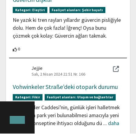
Kategori:
Eleştiri
Faaliyet alanları:
Şehir hayatı
Ne yazık ki tren rayları yıllardır güvercin pisliğiyle
dolu. Hem de çok fazla! İğrenç! Oysa bunu
çözmek çok kolay: Güvercin ağları takmak.
0 Katılımcılar bu katkıyı destekliyor
0
Jejjie
Salı, 2 Nisan 2024 21:51
Nr. 166
Vohwinkeler Straße’deki otopark durumu
Kategori:
Fikir
Faaliyet alanları:
Ulaşım ve bağlantılar
Vohwinkeler Caddesi’nin, günlük işleri halletmek
için hızlıca park yeri bulunabilmesi amacıyla yeni
bir park konseptine ihtiyacı olduğunu dü
...
daha
fazla