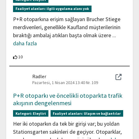
Faaliyet alanları:
ilgili uygulama alanı yok
P+R otoparkına erişim sağlayan Brucher Stiege
merdivenleri, genellikle Kaufland müşterilerinin
bıraktığı ambalaj atıkları başta olmak üzere
...
daha fazla
10 Katılımcılar bu katkıyı destekliyor
10
Radler
Pazartesi, 1 Nisan 2024 13:40
Nr. 109
P+R otoparkı ve öncelikli otoparkta trafik
akışının dengelenmesi
Kategori:
Eleştiri
Faaliyet alanları:
Ulaşım ve bağlantılar
Her iki otoparkın da tek bir girişi var; bu yoldan
Stationsgarten sakinleri de geçiyor. Otoparklar,