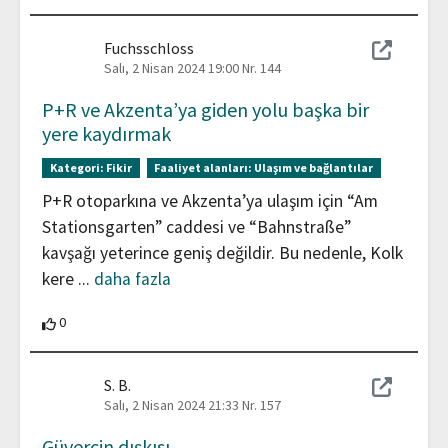
Fuchsschloss
Salı, 2 Nisan 2024 19:00
Nr. 144
P+R ve Akzenta’ya giden yolu başka bir
yere kaydırmak
Kategori:
Fikir
Faaliyet alanları:
Ulaşım ve bağlantılar
P+R otoparkına ve Akzenta’ya ulaşım için “Am
Stationsgarten” caddesi ve “Bahnstraße”
kavşağı yeterince geniş değildir. Bu nedenle, Kolk
kere
...
daha fazla
0 Katılımcılar bu katkıyı destekliyor
0
S. B.
Salı, 2 Nisan 2024 21:33
Nr. 157
Güvercin dışkısı