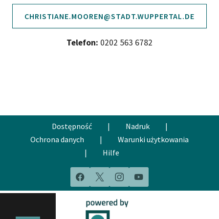
CHRISTIANE.MOOREN@STADT.WUPPERTAL.DE
Telefon:
0202 563 6782
Dostępność
|
Nadruk
|
Ochrona danych
|
Warunki użytkowania
|
Hilfe
Facebook
X
Instagram
YouTube