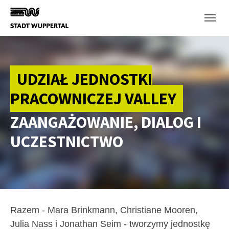
Skip to main content
UDZIAŁ JEDNOSTKI
PRACOWNICZEJ VALLEY
ZAANGAŻOWANIE, DIALOG I
UCZESTNICTWO
Razem - Mara Brinkmann, Christiane Mooren,
Julia Nass i Jonathan Seim - tworzymy jednostkę