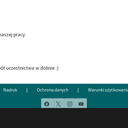
naszej pracy.
ł uczestnictwa w dolinie :)
Nadruk
|
Ochrona danych
|
Warunki użytkowani
Facebook
X
Instagram
YouTube