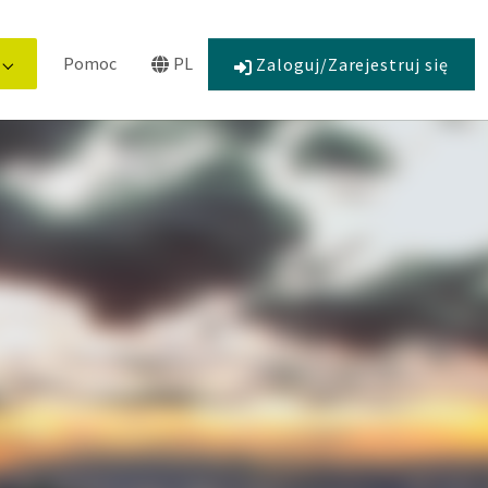
current)
Pomoc
PL
Zaloguj/Zarejestruj się
Zaangażowanie"
Submenu for "O nas"
Submenu for "Language"