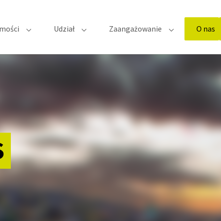
(
mości
Udział
Zaangażowanie
O nas
Submenu for "Najnowsze wiadomości"
Submenu for "Udział"
Submenu for "
S