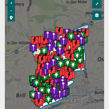
+
⤢
–