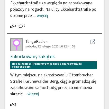
Ekkehardtstraße ze względu na zaparkowane
pojazdy na rogach. Na ulicy Ekkehardtstraße po
stronie prze
...
więcej
Komentarze
2
4 Uczestnicy wspierają ten wkład
4
TangoRadler
sobota, 22 lutego 2025 16:32
Nr. 53
zakorkowany zakątek
Rodzaj wpisu:
Problemy związane z zaparkowanymi
samochodami
W tym miejscu, na skrzyżowaniu Ottenbrucher
Straße i Grünewalder Berg, ciągle gromadzą się
zaparkowane samochody, przez co nie można
skręcić
...
więcej
5 Uczestnicy wspierają ten wkład
5