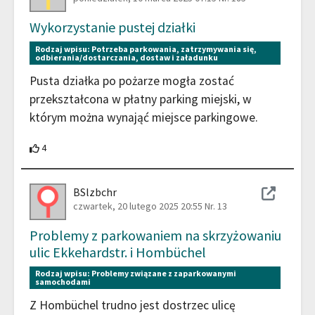
Wykorzystanie pustej działki
Rodzaj wpisu:
Potrzeba parkowania, zatrzymywania się,
odbierania/dostarczania, dostaw i załadunku
Pusta działka po pożarze mogła zostać
przekształcona w płatny parking miejski, w
którym można wynająć miejsce parkingowe.
4 Uczestnicy wspierają ten wkład
4
BSlzbchr
czwartek, 20 lutego 2025 20:55
Nr. 13
Problemy z parkowaniem na skrzyżowaniu
ulic Ekkehardstr. i Hombüchel
Rodzaj wpisu:
Problemy związane z zaparkowanymi
samochodami
Z Hombüchel trudno jest dostrzec ulicę