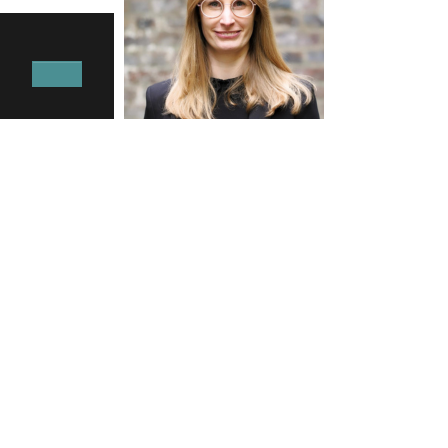
Stella Schwietering
Ogólne planowanie transportu
STELLAMARIA.SCHWIETERING@STADT.WUPPER
TAL.DE
Telefon:
0202 563 4663