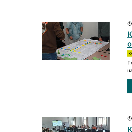
К
о
К
П
н
К