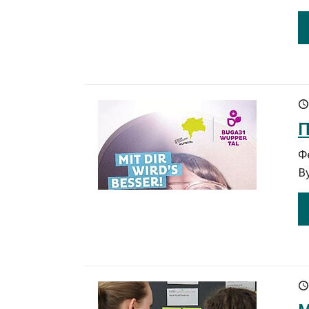
П
Ф
В