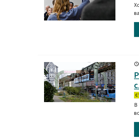
Х
в
Р
с
С
В
в