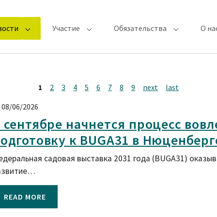
вости
Участие
Обязательства
О на
Submenu for "Последние новости"
Submenu for "Участие"
Submenu for
1
2
3
4
5
6
7
8
9
next
last
08/06/2026
 сентябре начнется процесс вов
одготовку к BUGA31 в Нюценберге
едеральная садовая выставка 2031 года (BUGA31) оказыв
азвитие…
READ MORE