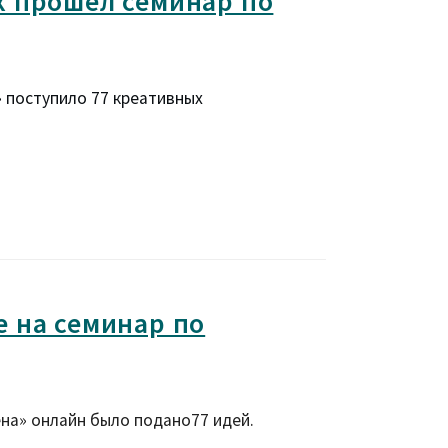
 прошел семинар по
 поступило 77 креативных
 на семинар по
на» онлайн было подано
77
идей.