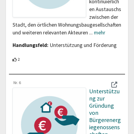
kontinuierlich
en Austauschs
zwischen der
Stadt, den örtlichen Wohnungsbaugesellschaften
und weiteren relevanten Akteuren
...
mehr
Handlungsfeld:
Unterstützung und Förderung
2 Teilnehmende unterstützen diesen Beitrag
2
Nr. 6
Unterstützu
ng zur
Gründung
von
Bürgerenerg
iegenossens