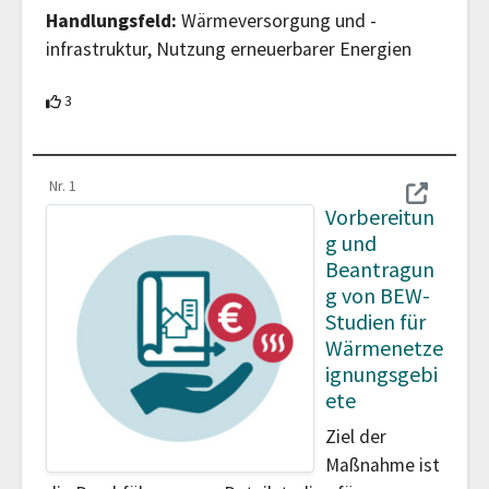
Handlungsfeld:
Wärmeversorgung und -
infrastruktur, Nutzung erneuerbarer Energien
3 Teilnehmende unterstützen diesen Beitrag
3
Nr. 1
Vorbereitun
g und
Beantragun
g von BEW-
Studien für
Wärmenetze
ignungsgebi
ete
Ziel der
Maßnahme ist