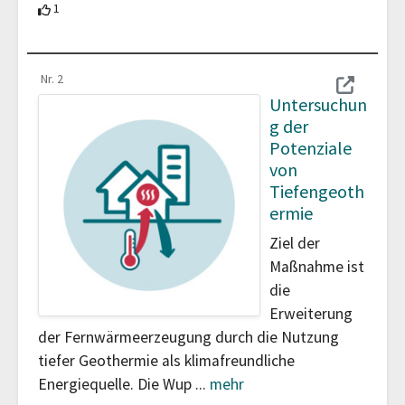
1 Teilnehmer unterstützt diesen Beitrag
1
Nr. 2
Untersuchun
g der
Potenziale
von
Tiefengeoth
ermie
Ziel der
Maßnahme ist
die
Erweiterung
der Fernwärmeerzeugung durch die Nutzung
tiefer Geothermie als klimafreundliche
Energiequelle. Die Wup
...
mehr