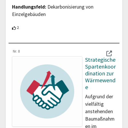
Handlungsfeld:
Dekarbonisierung von
Einzelgebäuden
2 Teilnehmende unterstützen diesen Beitrag
2
Nr. 8
Strategische
Spartenkoor
dination zur
Wärmewend
e
Aufgrund der
vielfältig
anstehenden
Baumaßnahm
en im