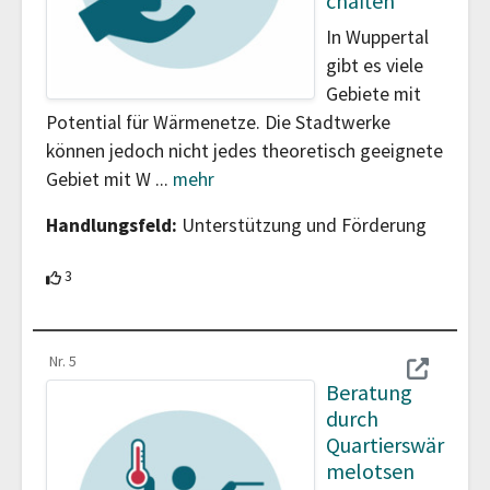
chaften
In Wuppertal
gibt es viele
Gebiete mit
Potential für Wärmenetze. Die Stadtwerke
können jedoch nicht jedes theoretisch geeignete
Gebiet mit W
...
mehr
Handlungsfeld:
Unterstützung und Förderung
3 Teilnehmende unterstützen diesen Beitrag
3
Nr. 5
Beratung
durch
Quartierswär
melotsen