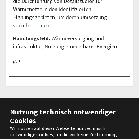
die Durchführung von Detailstudien für
Wärmenetze in den identifizierten
Eignungsgebieten, um deren Umsetzung
vorzuber
...
mehr
Handlungsfeld:
Wärmeversorgung und -
infrastruktur, Nutzung erneuerbarer Energien
1 Teilnehmer unterstützt diesen Beitrag
1
Barrierefreiheit
|
Impressum
|
Nutzung technisch notwendiger
Datenschutz
|
Nutzungsbedingungen
Cookies
|
Hilfe
Wir nutzen auf dieser Webseite nur technisch
notwendige Cookies, für die wir keine Zustimmung