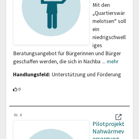
Mit den
„Quartierswär
melotsen“ soll
ein
niedrigschwell
iges
Beratungsangebot für Bürgerinnen und Bürger
geschaffen werden, die sich in Nachba
...
mehr
Handlungsfeld:
Unterstützung und Förderung
0 Teilnehmende unterstützen diesen Beitrag
0
Nr. 4
Pilotprojekt
Nahwärmev
ersorgung