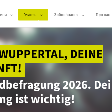
вини
Участь
Зобов'язання
Про нас
Submenu for "Останні новини"
Submenu for "Участь"
Submenu for "Зо
 WUPPERTAL, DEINE
NFT!
dbefragung 2026. De
g ist wichtig!