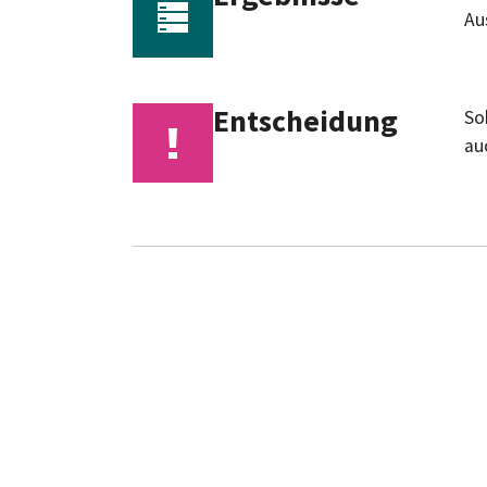
Au
Entscheidung
So
au