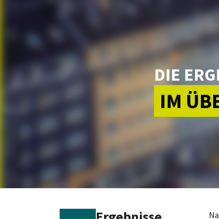
DIE ERG
IM ÜB
Ergebnisse
Na