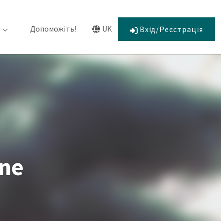
Допоможіть!
UK
Вхід/Реєстрація
бов'язання"
Submenu for "Про нас"
Submenu for "Language"
ine