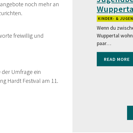
itangebote noch mehr an
Wuppertal
urichten.
KINDER- & JUGE
Wenn du zwische
orte freiwillig und
Wuppertal wohnst
paar…
READ MORE
 der Umfrage ein
ng Hardt Festival am 11.