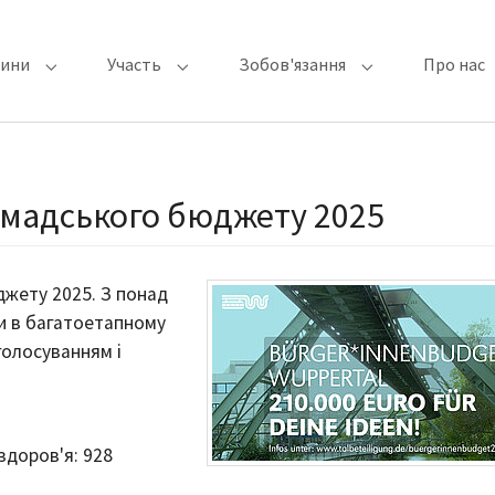
вини
Участь
Зобов'язання
Про нас
Submenu for "Останні новини"
Submenu for "Участь"
Submenu for "Зо
омадського бюджету 2025
жету 2025. З понад
ли в багатоетапному
голосуванням і
здоров'я: 928