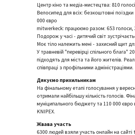
Центр кіно та медіа-мистецтва: 810 голосі
Велосипед для всіх: безкоштовні поїздки
000 євро
mitwerkeck: працюємо разом: 653 голоси, 
Подорож у часі - дитячий світ зустрічаєть
Моє тіло належить мені - захисний щит для
У травневій "перевірці спільного блага" 
підходять для міста та його жителів. Реал
співпраці з профільними адміністраціями.
Дякуємо прихильникам
На фінальному етапі голосування у верес
отримали найбільшу кількість голосів. Фі
муніципального бюджету та 110 000 євро
KNIPEX.
Жвава участь
6300 людей взяли участь онлайн на сайті t