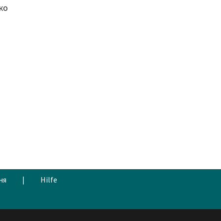
ко
я
ня
|
Hilfe