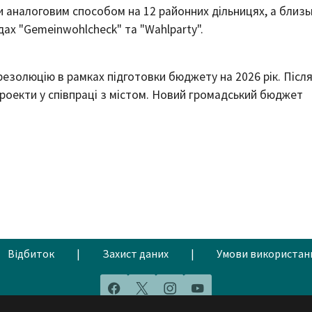
и аналоговим способом на 12 районних дільницях, а близь
дах "Gemeinwohlcheck" та "Wahlparty".
резолюцію в рамках підготовки бюджету на 2026 рік. Післ
проекти у співпраці з містом. Новий громадський бюджет
Відбиток
|
Захист даних
|
Умови використан
Facebook
X
Instagram
YouTube