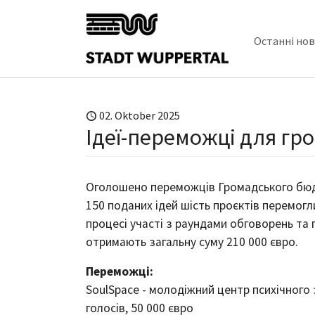
Skip to main content
Останні но
02. Oktober 2025
Ідеї-переможці для гр
Оголошено переможців Громадського бюд
150 поданих ідей шість проєктів перемог
процесі участі з раундами обговорень та 
отримають загальну суму 210 000 євро.
Переможці:
SoulSpace - молодіжний центр психічного 
голосів, 50 000 євро