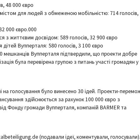
в, 48 000 євро
 містом для людей з обмеженою мобільністю: 714 голосів,
32 000 євро.000
ся з життєвим досвідом: 589 голосів, 32 900 євро
 дітей Вупперталя: 580 голосів, 3 100 євро
200 мешканців Вупперталя підтвердили, що проекти добре
ізація була перевірена групою з питань участі громадян у
ні на голосування було винесено 30 ідей. Проекти-перемо
нансування здійснюється за рахунок 100 000 євро з
 від Фонду громади Вупперталя, компаній BARMER та
albeteiligung.de (подавали ідеї, коментували, голосували)