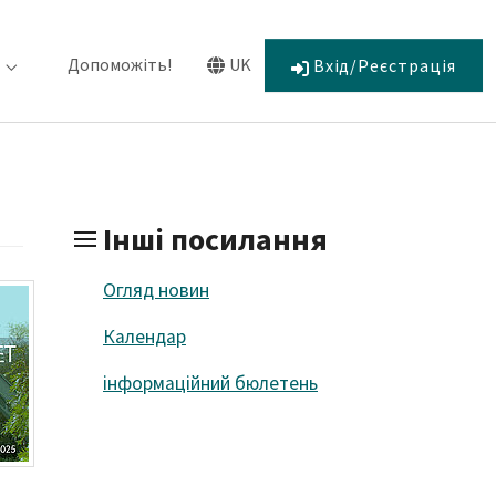
Допоможіть!
UK
Вхід/Реєстрація
бов'язання"
Submenu for "Про нас"
Submenu for "Language"
Інші посилання
Огляд новин
Календар
інформаційний бюлетень