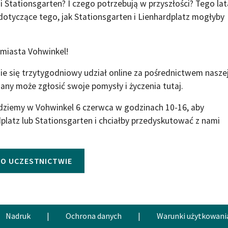
 Stationsgarten? I czego potrzebują w przyszłości? Tego lat
 dotyczące tego, jak Stationsgarten i Lienhardplatz mogłyby
miasta Vohwinkel!
ie się trzytygodniowy udział online za pośrednictwem nasze
any może zgłosić swoje pomysły i życzenia tutaj.
dziemy w Vohwinkel 6 czerwca w godzinach 10-16, aby
platz lub Stationsgarten i chciałby przedyskutować z nami
O UCZESTNICTWIE
Nadruk
|
Ochrona danych
|
Warunki użytkowani