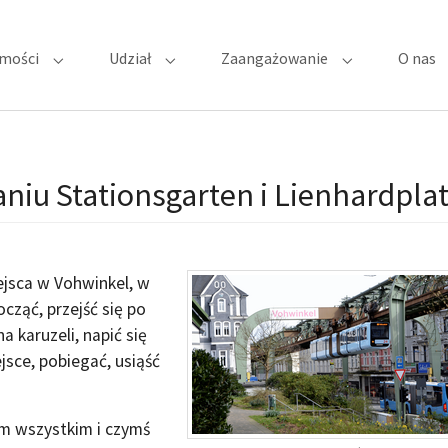
mości
Udział
Zaangażowanie
O nas
Submenu for "Najnowsze wiadomości"
Submenu for "Udział"
Submenu for "
niu Stationsgarten i Lienhardpla
ejsca w Vohwinkel, w
cząć, przejść się po
a karuzeli, napić się
ejsce, pobiegać, usiąść
tym wszystkim i czymś