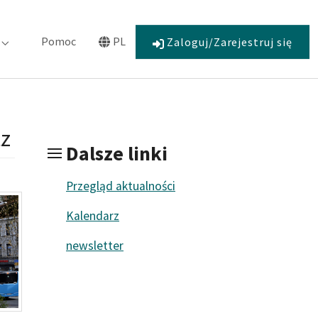
Pomoc
PL
Zaloguj/Zarejestruj się
Zaangażowanie"
Submenu for "O nas"
Submenu for "Language"
tz
Dalsze linki
Przegląd aktualności
Kalendarz
newsletter