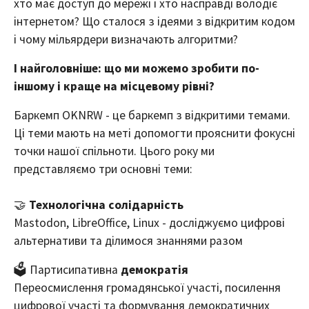
хто має доступ до мережі і хто насправді володіє
інтернетом? Що сталося з ідеями з відкритим кодом
і чому мільярдери визначають алгоритми?
І найголовніше: що ми можемо зробити по-
іншому і краще на місцевому рівні?
Баркемп OKNRW - це баркемп з відкритими темами.
Ці теми мають на меті допомогти прояснити фокусні
точки нашої спільноти. Цього року ми
представляємо три основні теми:
🤝
Технологічна солідарність
Mastodon, LibreOffice, Linux - досліджуємо цифрові
альтернативи та ділимося знаннями разом
🗳️ Партисипативна
демократія
Переосмислення громадянської участі, посилення
цифрової участі та формування демократичних