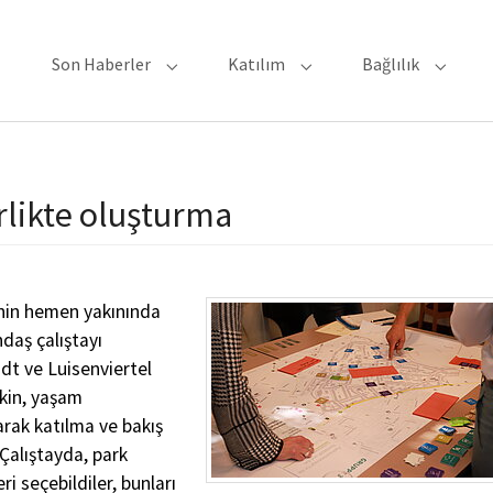
Son Haberler
Katılım
Bağlılık
Submenu for "Son Haberler"
Submenu for "Katılım"
Submenu
rlikte oluşturma
'nin hemen yakınında
daş çalıştayı
t ve Luisenviertel
akin, yaşam
arak katılma ve bakış
 Çalıştayda, park
i seçebildiler, bunları