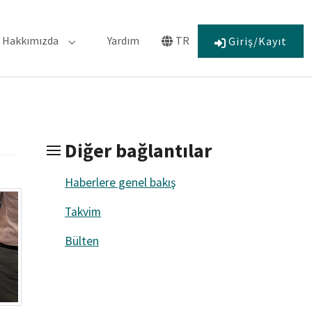
Hakkımızda
Yardım
TR
Giriş/Kayıt
 for "Bağlılık"
Submenu for "Hakkımızda"
Submenu for "Language"
Diğer bağlantılar
Haberlere genel bakış
Takvim
Bülten