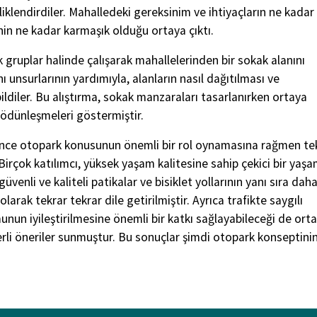
iklendirdiler. Mahalledeki gereksinim ve ihtiyaçların ne kadar
nin ne kadar karmaşık olduğu ortaya çıktı.
k gruplar halinde çalışarak mahallelerinden bir sokak alanını
ı unsurlarının yardımıyla, alanların nasıl dağıtılması ve
bildiler. Bu alıştırma, sokak manzaraları tasarlanırken ortaya
n ödünleşmeleri göstermiştir.
 önce otopark konusunun önemli bir rol oynamasına rağmen te
irçok katılımcı, yüksek yaşam kalitesine sahip çekici bir yaş
güvenli ve kaliteli patikalar ve bisiklet yollarının yanı sıra dah
 olarak tekrar tekrar dile getirilmiştir. Ayrıca trafikte saygılı
munun iyileştirilmesine önemli bir katkı sağlayabileceği de ort
ğerli öneriler sunmuştur. Bu sonuçlar şimdi otopark konseptini