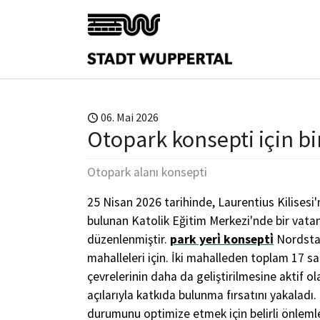
Skip to main content
06. Mai 2026
Otopark konsepti için bi
Otopark alanı konsepti
25 Nisan 2026 tarihinde, Laurentius Kilisesi
bulunan Katolik Eğitim Merkezi'nde bir vatan
düzenlenmiştir.
park yeri̇ konsepti̇
Nordstad
mahalleleri için. İki mahalleden toplam 17 s
çevrelerinin daha da geliştirilmesine aktif ol
açılarıyla katkıda bulunma fırsatını yakaladı.
durumunu optimize etmek için belirli önlemler