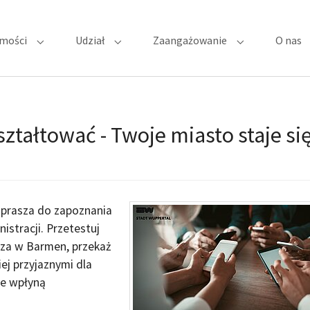
mości
Udział
Zaangażowanie
O nas
Submenu for "Najnowsze wiadomości"
Submenu for "Udział"
Submenu for "
ształtować - Twoje miasto staje si
prasza do zapoznania
istracji. Przetestuj
sza w Barmen, przekaż
ej przyjaznymi dla
ie wpłyną