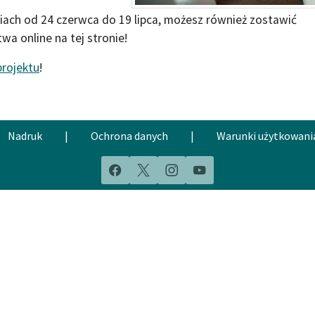
iach od 24 czerwca do 19 lipca, możesz również zostawić
wa online na tej stronie!
projektu
!
Nadruk
|
Ochrona danych
|
Warunki użytkowani
Facebook
X
Instagram
YouTube