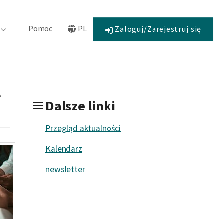
Pomoc
PL
Zaloguj/Zarejestruj się
Zaangażowanie"
Submenu for "O nas"
Submenu for "Language"
ę
Dalsze linki
Przegląd aktualności
Kalendarz
newsletter