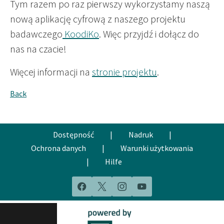
Tym razem po raz pierwszy wykorzystamy naszą
nową aplikację cyfrową z naszego projektu
badawczego
KoodiKo
. Więc przyjdź i dołącz do
nas na czacie!
Więcej informacji na
stronie projektu
.
Back
Dostępność
|
Nadruk
|
Ochrona danych
|
Warunki użytkowania
|
Hilfe
Facebook
X
Instagram
YouTube